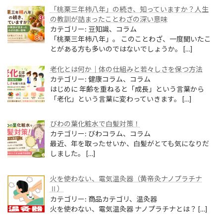
「桃栗三年柿八年」の続き、知っていますか？人生
の教訓が詰まったことわざの深い意味
カテゴリー: 豆知識、コラム
「桃栗三年柿八年」。 このことわざ、一度聞いたこ
とがある方も多いのではないでしょうか。
[…]
老化とは何か｜体の仕組みと若々しさを保つ方法
カテゴリー: 健康コラム、コラム
はじめに 年齢を重ねると「成長」という言葉から
「老化」という言葉に変わっていきます。
[…]
びわの葉化粧水で白髪対策！
カテゴリー: びわコラム、コラム
最近、年を取ったせいか、白髪がとても気になりだ
しました。
[…]
火を使わない、電気温灸器（黄帝灸ナノプラチナ
Ⅱ）
カテゴリー: 商品カテゴリ、温灸器
火を使わない、電気温灸器 ナノプラチナとは？
[…]