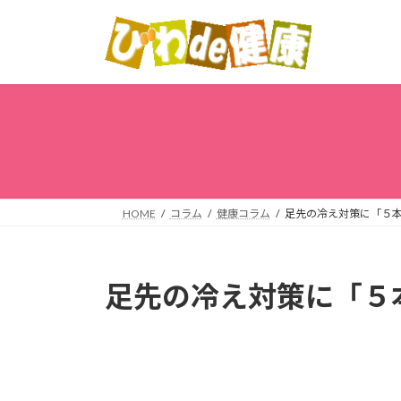
コ
ナ
ン
ビ
テ
ゲ
ン
ー
ツ
シ
へ
ョ
ス
ン
キ
に
ッ
移
プ
動
HOME
コラム
健康コラム
足先の冷え対策に「５
足先の冷え対策に「５