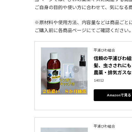
ご自身の目的や使い方に合わせて、気になる
※原材料や使用方法、内容量などは商品ごと
ご購入前に各商品ページにてご確認ください
平浦びわ組合
信頼の平浦びわ組
髪、虫さされにも
農薬・排気ガスなし T
14012
Amazonで見る
平浦びわ組合