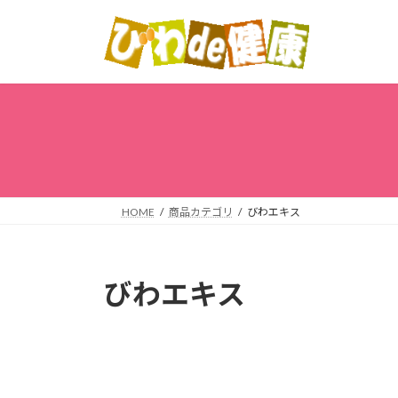
コ
ナ
ン
ビ
テ
ゲ
ン
ー
ツ
シ
へ
ョ
ス
ン
キ
に
ッ
移
プ
動
HOME
商品カテゴリ
びわエキス
びわエキス