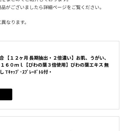
商品がございましたら詳細ページをご覧ください。
に異なります。
。
合 【１２ヶ月 長期抽出・２倍濃い】お肌、うがい、 
 １６０ｍｌ【びわの葉３倍使用】びわの葉エキス 無
ｷｬｯﾌﾟ･ｽﾌﾟﾚｰﾎﾞﾄﾙ付・