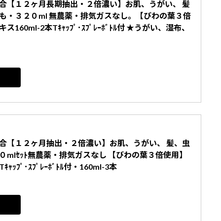
合【１２ヶ月長期抽出・２倍濃い】お肌、うがい、 髪
も・３２０ml 無農薬・排気ガスなし。【びわの葉３倍
60ml-2本Tｷｬｯﾌﾟ･ｽﾌﾟﾚｰﾎﾞﾄﾙ付 ★うがい、湿布、
合【１２ヶ月抽出・２倍濃い】お肌、うがい、 髪、虫
０mlｾｯﾄ無農薬・排気ガスなし 【びわの葉３倍使用】
ﾌﾟ･ｽﾌﾟﾚｰﾎﾞﾄﾙ付・160ml-3本