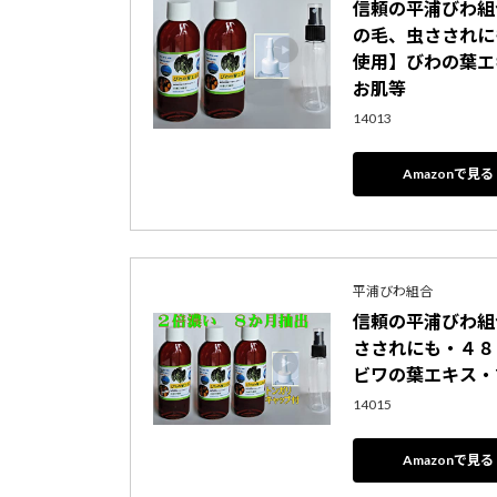
信頼の平浦びわ組
の毛、虫さされに
使用】びわの葉エキス1
お肌等
14013
Amazonで見る
平浦びわ組合
信頼の平浦びわ組
さされにも・４８
ビワの葉エキス・Tｷｬｯ
14015
Amazonで見る