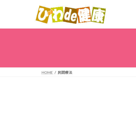
コ
ナ
ン
ビ
テ
ゲ
ン
ー
ツ
シ
へ
ョ
ス
ン
キ
に
ッ
移
プ
動
HOME
民間療法