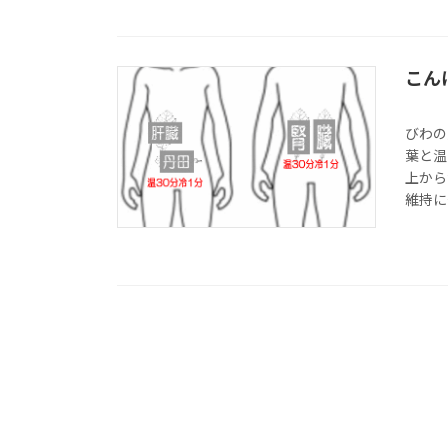
こん
びわの
葉と温
上から
維持に