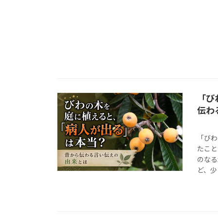
「び
伝わ
「びわ
たこと
のなる
ど、少